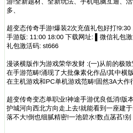
游!全新题材、全新玩法、手机电脑互通、
多、
超变态传奇手游!爆装2次充值礼包好打!9:30 13:0
手游版: 11:00 18:00 下载网址: ▌微信礼包激活码
礼包激活码: st666
漫谈横版作为游戏荣华发财 :(一)从前的极致
在手游范畴!涌现了大批像素化作品!其中横
在主机游戏和PC单机游戏范畴!固然3A大
超变传奇变态单职业!神途手游优良低消!版
护城河向西北方向走上去!就能看到一座建于
落不大!倒也细腻精密!一池碧水!数点菡萏!别