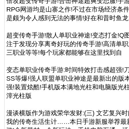
倍攻超变传奇手游!合击神途超爽变态服!手
RPG网游均是山寨之作!不过在市场经济条
是颇为令人感到无法的事情!好在和昔时鱼龙
超变传奇手游!散人单职业神途!变态打金!Q
注于发现分享离奇好玩的传奇手游!高清单职
三职业等等!每个玩家都能够在这里找到自
变态单职业传奇手游:时间特效打击感超强!刀
SS等爆!强人联盟单职业神途是最新出的版
强!装置炫酷!手机版本满地光柱和电脑版光
滓光柱版
漫谈横版作为游戏荣华发财:(三) 文艺复兴时
我的传奇生活生计……本日手游新服举荐最