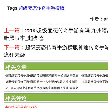
Tags:
超级变态传奇手游横版
作者：a
上一篇：
2200超级变态传奇手游有吗 九州
暗黑版本_超变态
下一篇：
超级变态传奇手游横版神途传奇手
疯狂来袭
相关文章
·
超级变态传奇手游横版#传 超级变态传奇手游横版 奇复古
·
超级变态传奇手游横
手游网【
疯狂来袭
·
超级变态传奇手游横版?唯一让人失望的就是游戏没有网
·
尤其是横版传奇手游
络模式
·
2、本人超级变态传奇手游横版陶安彤推倒了围墙*冒险岛
相关评论
暂时还没有评论