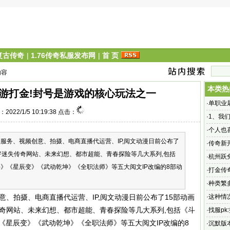
6复古传奇
|
1.76传奇私服发布网
|
首 页
内容
本类热
游打金!封号是游戏的核心玩法之一
·
单职业
2022/1/5 10:19:38 点击：
·
1、我
么自己
·
个人也
、视频创意、拍摄、电商直播代运营、IP,阅文动漫日前公布了
·
传奇新
好迷失传奇网站、未来幻想、都市超能、青春探险等几大系列,包括
开传奇1
·
杭州跃
手》《星辰变》《武动乾坤》《全职法师》等五大阅文IP改编的8部动
的纯度
·
打金传
基本上
·
种类繁
拍摄、电商直播代运营、IP,阅文动漫日前公布了15部动画
·
这种情
传奇网站、未来幻想、都市超能、青春探险等几大系列,包括《斗
者两个
·
找服pk
》《星辰变》《武动乾坤》《全职法师》等五大阅文IP改编的8
·
沉默版