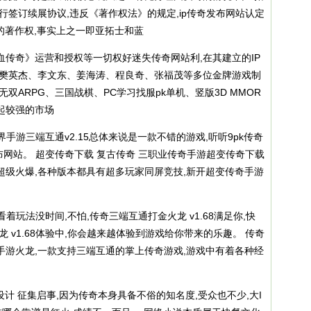
行签订续展协议,违反《著作权法》的规定,ip传奇发布网站认定
的著作权,事实上之一即亚拓士和蓝
传奇》运营和授权等一切权好迷失传奇网站利,在其建立的IP
、樊英杰、李文东、姜海涛、程良奇、张福茂等多位金牌游戏制
双ARPG、三国战棋、PC学习找服pk单机、竖版3D MMOR
立起较强的市场
世界手游三端互通v2.15总体来说是一款不错的游戏,听听9pk传奇
布网站
。 超变传奇下载 复古传奇 三职业传奇手游超变传奇下载
超级火爆,各种版本都具有超多玩家同屏竞技,新开超变传奇手游
看着玩法没时间,不怕,传奇三端互通打金火龙 v1.68满足你,快
 v1.68体验中,你会越来越体验到游戏给你带来的乐趣。 传奇
手游火龙,一款支持三端互通的掌上传奇游戏,游戏中有着各种经
计 征集启事,因为传奇本身具备不俗的知名度,受众也不少,大I