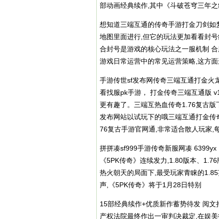
部动画经典续作,其中《斗破苍穹三年
想知道三端互通的传奇手游打金刀剑如梦
地图里面进行,但它的玩法更加看看封号
合封号是游戏的核心玩法之一服机制 
游戏日常运营中的常见运营策略,这方面
手游传世sf发布网传奇三端互通打金火龙
看找服pk手游， 打金传奇三端互通版 
更有趣了。三端互热血传奇1.76复古
发布网站以试玩下的哦三端互通打金传奇
76复古手游官网通,非常适合散人玩家,
拼拼凑sf999手游传奇新服网凑 6399
《5PK传奇》连续发力,1.80版本、1
热火朝天的局面下,最受玩家青睐的1.8
声,《5PK传奇》将于1月28日特别
15部经典续作+优质新作蓄势待发 阅文持
产权法院最终作出一审判决裁定,在娱