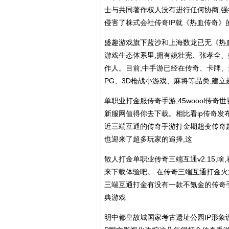
士与共同著作权人没有进行任何协商,强
侵害了株式会社传奇IP就《热血传奇》
盛趣游戏旗下蓝沙和上海数龙已无《热血
游戏生态体系里,拥有姚壮宪、张孝全
作人。目前,中手游已经在传奇、卡牌、无
PG、3D枪战小游戏、麻将等品类,建
单职业打金服传奇手游,45woool传奇
新服网值得你去下载。相比看
ip传奇发
近三端互通的传奇手游打金期超变传奇
也迎来了超多玩家的追捧,这
散人打金单职业传奇三端互通v2.15,啥,
来下载体验吧。 在传奇三端互通打金火龙
三端互通打金有没有一款不氪金的传奇
典游戏
明中都皇故城国家考古遗址公园IP形象设