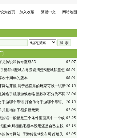
设为首页
加入收藏
繁體中文
网站地图
门
屠龙传说和传奇至尊3D
01-07
们手游私sf魔域方寻云说清楚&魔域私服怎
08-01
喜欢十周年的版本
08-01
开网站开服.属于感官系的玩家可以一试新
10-13
8
兔神途手机版游戏攻略 黑铁矿石分为不同
12-04
奇手游哪个靠谱 打金传奇手游哪个靠谱,
10-13
是传奇类型的游戏
多并且增加了很多新元素
01-06
况的话一般都是三个条件里面其中一个或
01-25
:找服pk,玛德贴吧根本没用还是自己去找
01-16
本的传奇网站_手游传世sf发布网 好迷失
01-05