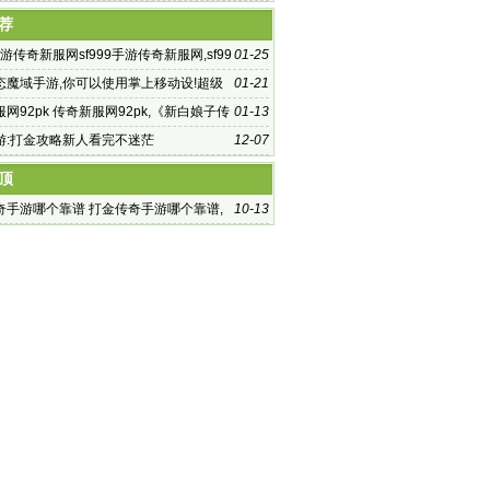
 热血传
荐
9手游传奇新服网sf999手游传奇新服网,sf99
01-25
服发布网
态魔域手游,你可以使用掌上移动设!超级
01-21
手游 备随时随地
网92pk 传奇新服网92pk,《新白娘子传
01-13
拍 各版本白娘子P
游:打金攻略新人看完不迷茫
12-07
顶
奇手游哪个靠谱 打金传奇手游哪个靠谱,
10-13
是传奇类型的游戏