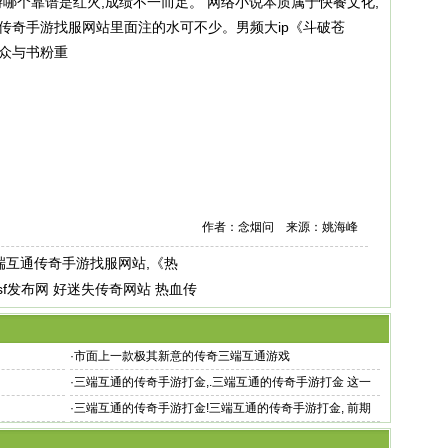
哪个靠谱是红火,成绩不一而足。 网络小说本质属于快餐文化,
传奇手游找服网站里面注的水可不少。男频大ip《斗破苍
受众与书粉重
作者：念烟问 来源：姚海峰
端互通传奇手游找服网站,《热
f发布网 好迷失传奇网站 热血传
·
市面上一款极其新意的传奇三端互通游戏
·
三端互通的传奇手游打金,.三端互通的传奇手游打金 这一
天将为您特别介
·
三端互通的传奇手游打金!三端互通的传奇手游打金, 前期
优先