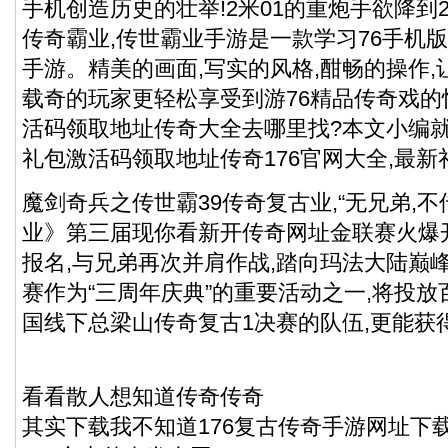
手机创造历史的壮举!2米01的重炮手欲降到2
传奇霸业,传世霸业手游是一款学习76手机版
手游。精美的画面,写实的风格,酣畅的操作,
载奇的玩家更轻松享受到游76精品传奇戏的
活码领取地址传奇大全去哪里找?本文小编
礼包激活码领取地址传奇176官网大全,最新
魔剑奇兵之传世霸39传奇复古业,“无兄弟,不传
业》第三届现你看新开传奇网址金联赛火爆
报名,与兄弟再次并肩作战,踏向玛法大陆巅
赛作为“三周年庆典”的重要活动之一,将投放
国线下总梁山传奇复古1决赛的队伍,更能获
看看散人想知道传奇传奇
其实下载我不知道176复古传奇手游网址下